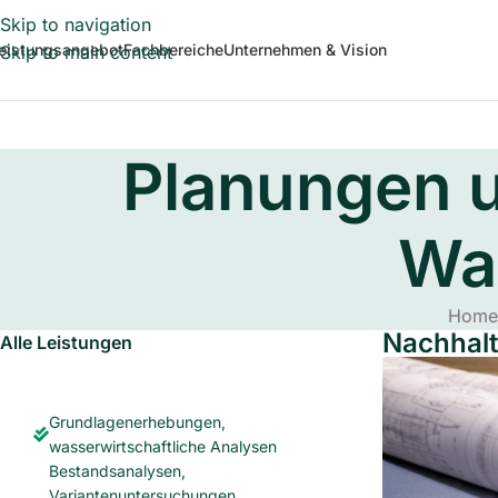
Skip to navigation
eistungsangebot
Fachbereiche
Unternehmen & Vision
Skip to main content
Planungen u
Was
Home
Nachhalt
Alle Leistungen
Grundlagenerhebungen,
wasserwirtschaftliche Analysen
Bestandsanalysen,
Variantenuntersuchungen,