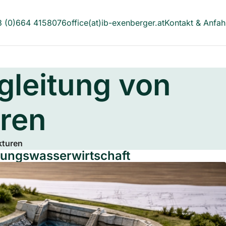
 (0)664 4158076
office(at)ib-exenberger.at
Kontakt & Anfah
gleitung von
uren
kturen
lungswasserwirtschaft