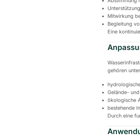
Abstimmung m
Unterstützun
Mitwirkung be
Begleitung vo
Eine kontinuie
Anpassun
Wasserinfrast
gehören unte
hydrologisch
Gelände- und 
ökologische 
bestehende In
Durch eine fu
Anwendu