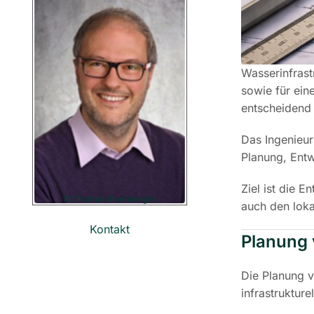
Wasserinfrast
sowie für ein
entscheidend f
Das Ingenieur
Planung, Entw
Ziel ist die 
DI Thomas Exenberger
auch den lok
Kontakt
Planung 
Die Planung v
infrastruktur