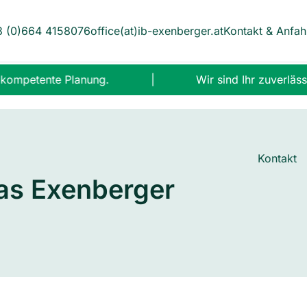
 (0)664 4158076
office(at)ib-exenberger.at
Kontakt & Anfah
kompetente Planung.
|
Wir sind Ihr zuverlässi
Kontakt
as Exenberger