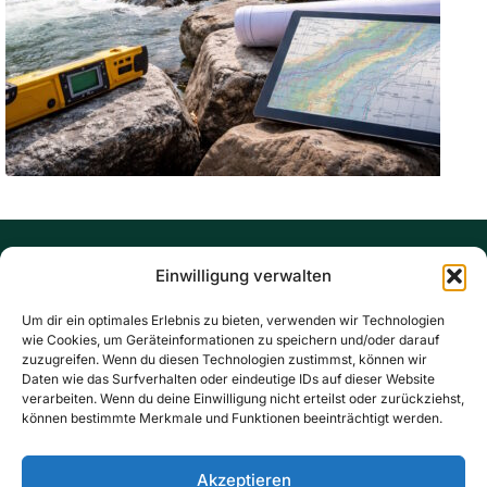
Ingenieurbüro DI Thomas Exenberger GmbH
Grundlagenerhebungen,
Ingenieurbüro DI Thomas
wasserwirtschaftliche Analysen
Einwilligung verwalten
Exenberger GmbH
Um dir ein optimales Erlebnis zu bieten, verwenden wir Technologien
wie Cookies, um Geräteinformationen zu speichern und/oder darauf
KONTAKT
Ich freue mich auf Ihre Anfrage.
zuzugreifen. Wenn du diesen Technologien zustimmst, können wir
Wir begleiten Sie von der Idee bis zur
Daten wie das Surfverhalten oder eindeutige IDs auf dieser Website
verarbeiten. Wenn du deine Einwilligung nicht erteilst oder zurückziehst,
finalen Umsetzung.
können bestimmte Merkmale und Funktionen beeinträchtigt werden.
Kompetenz
Beratung
Ausführung
Akzeptieren